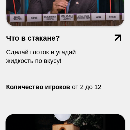
карточках, прикрепленных к
специальным очкам.
Количество игроков
от 2 до 14
Эквилибриум / Балансир
Цель игры: положить брусочки на диск
таким образом, чтобы диск не потерял
равновесие.
Количество игроков
от 2 до 10