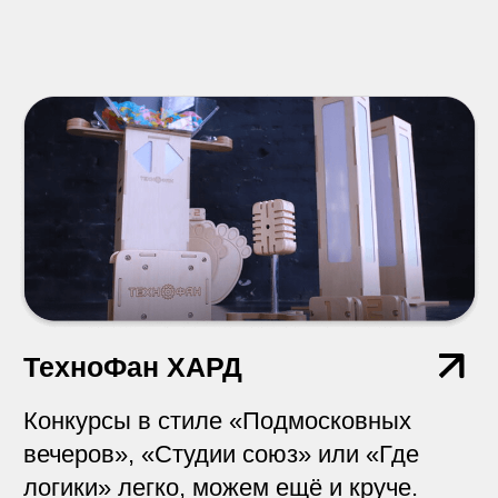
Motion видеоролики на вашем
мероприятии.
Количество игроков
от 2 до 12
Взрыв мозга
Большая БАДА-БУМ
как она есть