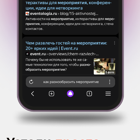
планирование - можно задать нашим
менеджерам в
WhatsApp или
позвонить...
WhatsApp
Позвонить
Угадай мелодию