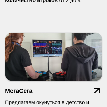
Маленький шарик и подвешенные
шары побольше.
Количество игроков
от 2 до 4
Колечки
Накинувший на крючок продвигает
фишку на одну лунку в сторону от себя.
Количество игроков
до 2