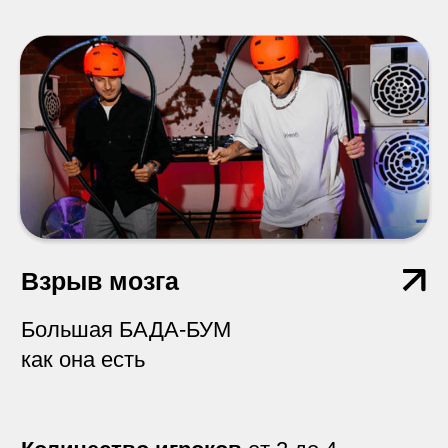
ФлипБук
Интерактивная зона, где гости
снимаются в 7-ми секундных роликах.
Количество игроков
от 2 до 100
Галактика