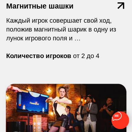
Болас
Игроки, по очереди метают три связки
шаров, скрепленных попарно шнуром
Количество игроков
от 2 до 4
ТокаТронь