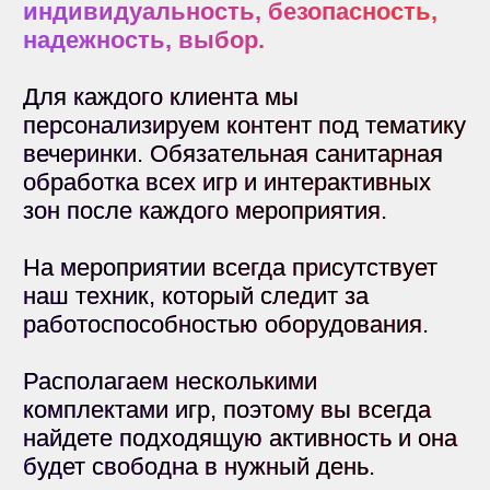
ТехноФан ИЗИ
Это комплексная мультимедийно-
игровая система, которая состоит из
высокотехнологичного реквизита.
Количество игроков
от 2 до 12