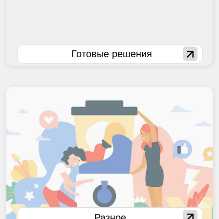
Устали
просто
сидеть
за