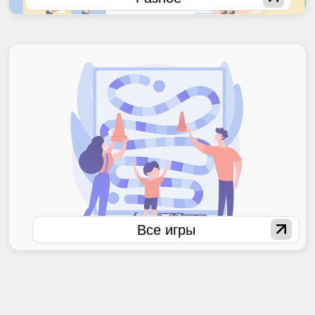
столом на каждой
вечеринке?
Любишь что-то новое?
Прошёл все конкурсы от ведущих?
Тогда ты в нужном месте.
Интерактивные игры от EVENT GAME -
это гарантированное веселье для
любой компании.
Наши принципы -
индивидуальность, безопасность,
надежность, выбор.
Для каждого клиента мы
персонализируем контент под тематику
вечеринки. Обязательная санитарная
обработка всех игр и интерактивных
зон после каждого мероприятия.
На мероприятии всегда присутствует