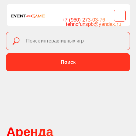
+7 (960) 273-03-76
tehnofunspb@yandex.ru
Поиск
Аренда
интерактивных
игр
для
мероприятий и
праздников в