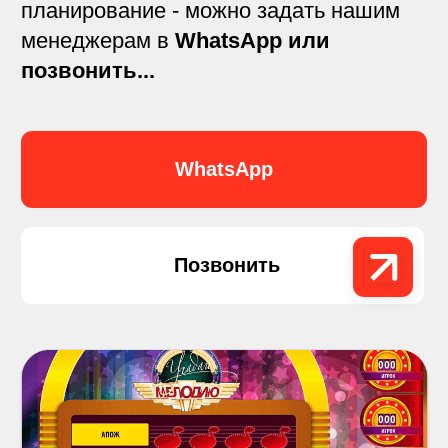
ТехноФан ХАРД
Конкурсы в стиле «Подмосковных
вечеров», «Студии союз» или «Где
логики» легко, можем ещё и круче.
Количество игроков
от 2 до 12
Вверх тормашками
Надеваем очки и ноги начинают жить