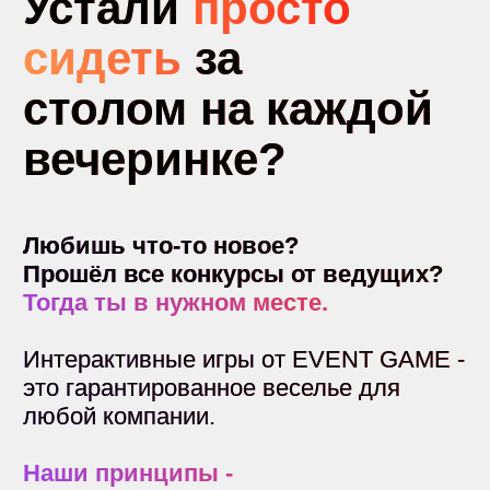
Видео конкурс, взятый за основу
популярной шоу программы
«Угадай мелодию».
Количество игроков
от 2 до 12
Интерактивные колонны
Интерактивные беспроводные
колонны для любых игр из категории
«‎кто быстрее».
Количество игроков
от 2 до 4