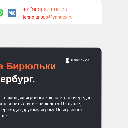
+7 (960) 273-03-76
tehnofunspb@yandex.ru
ра Бирюльки
ербург.
и с помощью игрового крючочка поочередно
ошевелить другие бирюльки. В случае,
переходит другому игроку. Выигрывает
рок.