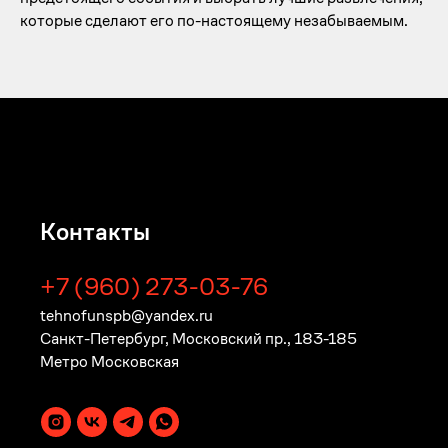
мероприятий и праздников в Санкт-
которые сделают его по-настоящему незабываемым.
Петербурге
2025 г. ИП Смирнов Дмитрий Юрьевич
ИНН 472006000503
Не собираем персональные данные
заказчиков. Не являемся оператором
персональных данных клиентов.
Политика конфиденциальности
Instagram продукт компании Meta. Признаны террористическими
организациями и запрещены на территории РФ.
Контакты
+7 (960) 273-03-76
tehnofunspb@yandex.ru
Санкт-Петербург, Московский пр., 183-185
Метро Московская